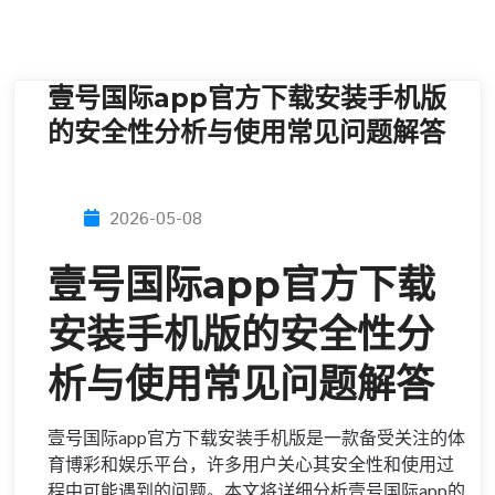
壹号国际app官方下载安装手机版
的安全性分析与使用常见问题解答
2026-05-08
壹号国际app官方下载
安装手机版的安全性分
析与使用常见问题解答
壹号国际app官方下载安装手机版是一款备受关注的体
育博彩和娱乐平台，许多用户关心其安全性和使用过
程中可能遇到的问题。本文将详细分析壹号国际app的