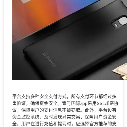
平台支持多种安全支付方式，所有支付环节都经过多
重验证，确保资金安全。壹号国际app采用SSL加密协
议，保障用户的支付信息不被窃取。此外，平台设有
资金监控系统，及时发现异常交易，保障用户资金安
全。用户在进行充值和提现时，应选择官方推荐的支