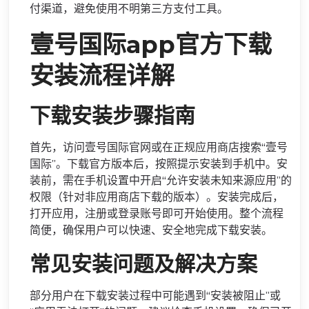
付渠道，避免使用不明第三方支付工具。
壹号国际app官方下载
安装流程详解
下载安装步骤指南
首先，访问壹号国际官网或在正规应用商店搜索“壹号
国际”。下载官方版本后，按照提示安装到手机中。安
装前，需在手机设置中开启“允许安装未知来源应用”的
权限（针对非应用商店下载的版本）。安装完成后，
打开应用，注册或登录账号即可开始使用。整个流程
简便，确保用户可以快速、安全地完成下载安装。
常见安装问题及解决方案
部分用户在下载安装过程中可能遇到“安装被阻止”或