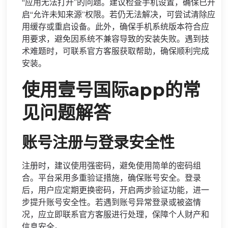
“应用无法打开”的问题。建议检查手机设置，确保已开
启“允许未知来源”权限。若仍无法解决，可尝试清除应
用缓存或重启设备。此外，确保手机系统版本符合应
用要求，避免因系统不兼容导致的安装失败。遇到技
术难题时，可联系官方客服获取帮助，确保顺利完成
安装。
使用壹号国际app的常
见问题解答
账号注册与登录安全性
注册时，建议使用强密码，避免使用简单的密码组
合。平台采用多重验证措施，确保账号安全。登录
后，用户应定期更换密码，开启两步验证功能，进一
步提升账号安全性。若遇到账号异常登录或被盗情
况，应立即联系官方客服进行处理，保障个人财产和
信息安全。