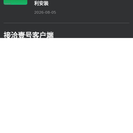
利安装
2026-08-05
接洽
壹号客户端
地址:
浙江省杭州市江干区地铁东城1单元606室
电话:
+13385346000
邮箱:
feal@126.com