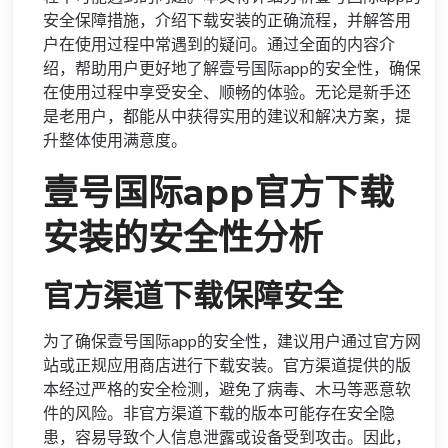
安全保障措施，介绍下载安装的正确流程，并解答用
户在使用过程中常遇到的疑问。通过全面的内容介
绍，帮助用户更好地了解壹号国际app的安全性，确保
在使用过程中享受安全、顺畅的体验。无论是新手还
是老用户，都能从中获得实用的建议和解决方案，提
升整体使用满意度。
壹号国际app官方下载
安装的安全性分析
官方渠道下载保障安全
为了确保壹号国际app的安全性，建议用户通过官方网
站或正规应用商店进行下载安装。官方渠道提供的版
本经过严格的安全检测，避免了病毒、木马等恶意软
件的风险。非官方渠道下载的版本可能存在安全隐
患，容易导致个人信息泄露或设备受到攻击。因此，