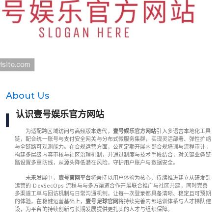
About Us
认识
壹号娱乐官方网站
为适配跨区域访问与高频版本迭代，
壹号娱乐官方网站
引入多语言本地化工具
链，配合统一账号与支付安全网关与分布式微服务集群，实现灵活部署、弹性扩缩
与全链路可观测能力。在合规运营方面，公司定期开展内部合规培训与流程审计，
构建多层级内容审核与社区治理机制，并通过制度与技术手段结合，对关键业务链
路设置多重防线，从源头降低潜在风险，守护用户账户与数据安全。
未来发展中，
壹号官网平台
将秉持以用户体验为核心，持续推进建立从研发到
运营的 DevSecOps 流程与与多方渠道合作开展联合推广与社区共建，同时完善
多渠道工单与回访机制与日常沟通机制，让每一次登录都具备清晰、稳定且可预期
的体验。在稳健运营基础上，
壹号足球官网
将持续完善内部培训体系与人才梯队建
设，为平台的持续创新与长期发展提供更扎实的人才与组织保障。