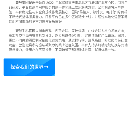
壹号集团娱乐平台
自 2022 年起深耕重庆市渝北区互联网产业核心区，围绕产
品研发、平台搭建与用户服务构建一体化线上娱乐解决方案。公司始终将用户体
验、平台稳定性与安全合规视作发展核心，围绕“易接入、够好玩、可托付”的目标
不断迭代整体服务能力。目前平台已在多个区域稳步上线，并通过本地化运营策略
匹配不同市场的语言习惯与娱乐偏好。
壹号手机官网
以捕鱼游戏、视讯游戏、竞技棋牌、在线游戏为核心发展方向，
叠加社交互动与赛事机制设计，逐步形成条理分明、定位清晰的产品谱系。同时，
围绕不同兴趣圈层制定精细化运营策略，通过排行榜、战队系统、好友房与轻社交
功能，营造更具参与感与凝聚力的线上社区氛围。平台支持多终端无缝切换与云端
存档能力，让用户在不同设备、不同场景下都能延续进度、保持体验一致。
探索我们的世界