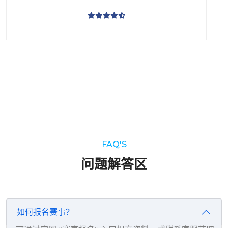
FAQ'S
问题解答区
如何报名赛事？