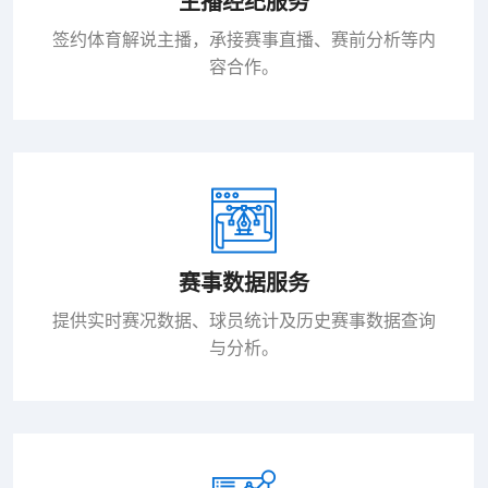
主播经纪服务
签约体育解说主播，承接赛事直播、赛前分析等内
容合作。
赛事数据服务
提供实时赛况数据、球员统计及历史赛事数据查询
与分析。