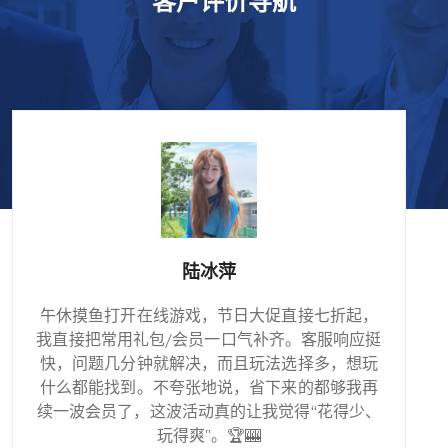
客户评价导航
入
陆冰萍
午休摸鱼打开在线游戏，节日大促直接七折起，
我直接把常用礼包/会员一口气补齐。客服响应挺
快，问题几分钟就解决，而且玩法选择多，想玩
什么都能找到。不夸张地说，省下来的都够我再
续一波会员了，这波活动真的让我觉得“花得少、
玩得爽”。🏆🎰