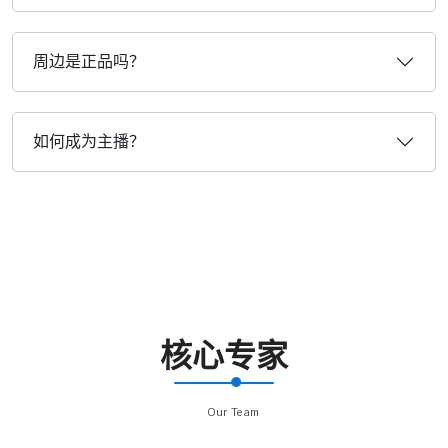
周边是正品吗？
如何成为主播？
核心专家
Our Team