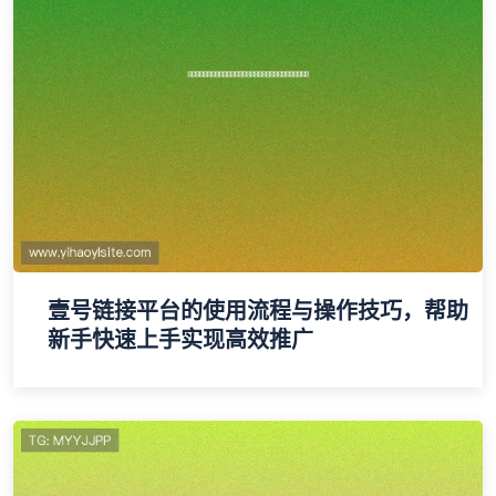
壹号链接平台的使用流程与操作技巧，帮助
新手快速上手实现高效推广