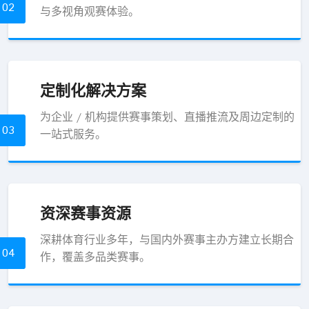
02
与多视角观赛体验。
定制化解决方案
为企业 / 机构提供赛事策划、直播推流及周边定制的
03
一站式服务。
资深赛事资源
深耕体育行业多年，与国内外赛事主办方建立长期合
04
作，覆盖多品类赛事。